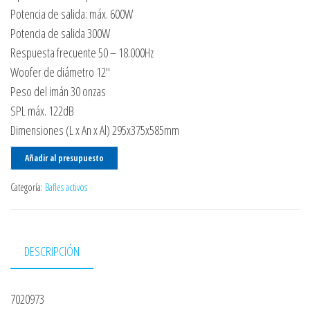
Potencia de salida: máx. 600W
Potencia de salida 300W
Respuesta frecuente 50 – 18.000Hz
Woofer de diámetro 12″
Peso del imán 30 onzas
SPL máx. 122dB
Dimensiones (L x An x Al) 295x375x585mm
Añadir al presupuesto
Categoría:
Bafles activos
DESCRIPCIÓN
7020973