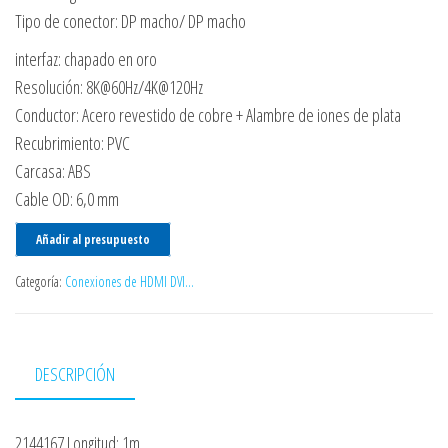
Tipo de conector: DP macho/ DP macho
interfaz: chapado en oro
Resolución: 8K@60Hz/4K@120Hz
Conductor: Acero revestido de cobre + Alambre de iones de plata
Recubrimiento: PVC
Carcasa: ABS
Cable OD: 6,0 mm
Añadir al presupuesto
Categoría:
Conexiones de HDMI DVI...
DESCRIPCIÓN
2144167 Longitud: 1m