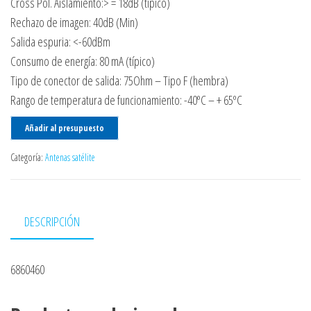
Cross Pol. Aislamiento:> = 18dB (típico)
Rechazo de imagen: 40dB (Min)
Salida espuria: <-60dBm
Consumo de energía: 80 mA (típico)
Tipo de conector de salida: 75Ohm – Tipo F (hembra)
Rango de temperatura de funcionamiento: -40ºC – + 65ºC
Añadir al presupuesto
Categoría:
Antenas satélite
DESCRIPCIÓN
6860460