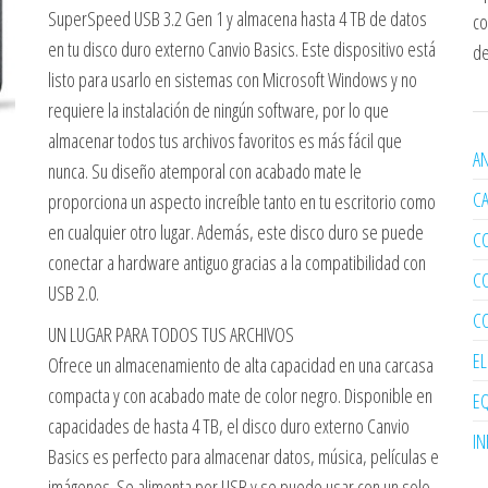
SuperSpeed USB 3.2 Gen 1 y almacena hasta 4 TB de datos
co
en tu disco duro externo Canvio Basics. Este dispositivo está
de
listo para usarlo en sistemas con Microsoft Windows y no
requiere la instalación de ningún software, por lo que
almacenar todos tus archivos favoritos es más fácil que
AN
nunca. Su diseño atemporal con acabado mate le
C
proporciona un aspecto increíble tanto en tu escritorio como
en cualquier otro lugar. Además, este disco duro se puede
C
conectar a hardware antiguo gracias a la compatibilidad con
C
USB 2.0.
C
UN LUGAR PARA TODOS TUS ARCHIVOS
E
Ofrece un almacenamiento de alta capacidad en una carcasa
compacta y con acabado mate de color negro. Disponible en
EQ
capacidades de hasta 4 TB, el disco duro externo Canvio
I
Basics es perfecto para almacenar datos, música, películas e
imágenes. Se alimenta por USB y se puede usar con un solo