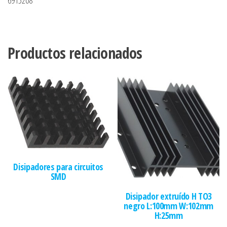
Productos relacionados
Disipadores para circuitos
SMD
Disipador extruído H TO3
negro L:100mm W:102mm
H:25mm