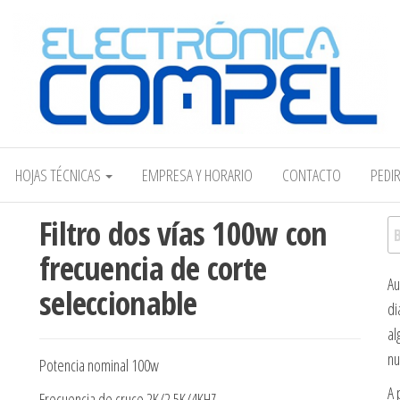
Electrónica COMPEL
HOJAS TÉCNICAS
EMPRESA Y HORARIO
CONTACTO
PEDI
Filtro dos vías 100w con
Bu
frecuencia de corte
Au
seleccionable
di
al
nu
Potencia nominal 100w
A 
Frecuencia de cruce 2K/2.5K/4KHZ