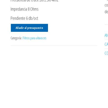
co
Impedancia 8 Ohms
de
Pendiente 6 db/oct
Añadir al presupuesto
AN
Categoría:
Filtros para altavoces
C
C