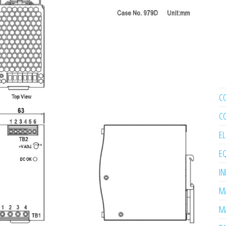
C
C
E
EQ
I
MA
MA