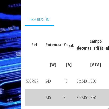
DESCRIPCIÓN
Campo
Ref
Potencia
Yo
sal.
decenas. trifás. a
[W]
[A]
[V CA]
5337927
240
10
3 x 340 … 550
240
5
3 x 340 … 550