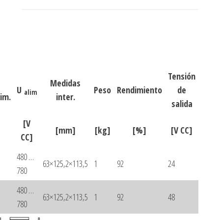
Tensión
Medidas
U
Peso
Rendimiento
de
alim
lim.
inter.
salida
[V
[mm]
[kg]
[%]
[V CC]
CC]
480 …
63×125,2×113,5
1
92
24
780
480 …
63×125,2×113,5
1
92
48
780