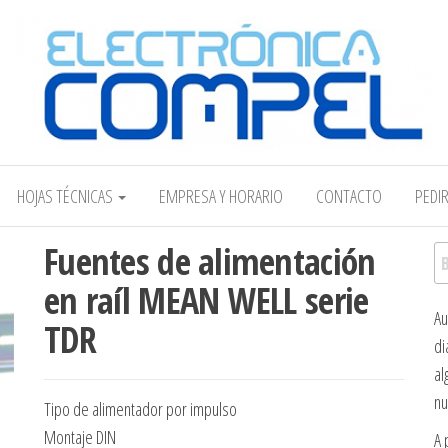
Electrónica COMPEL
HOJAS TÉCNICAS
EMPRESA Y HORARIO
CONTACTO
PEDI
Fuentes de alimentación
Bu
en raíl MEAN WELL serie
Au
TDR
di
al
nu
Tipo de alimentador por impulso
Montaje DIN
A 