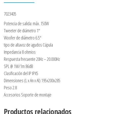
7023405
Potencia de salida: máx. 150W
Tweeter de diámetro 1″
Woofer de diámetro 6.5″
tipo de altavoz de agudos Cúpula
Impedancia 8 ohmios
Respuesta frecuente 20Hz – 20.000Hz
SPL @ 1W/1m 86dB
Clasificación del IP IPX5
Dimensiones (L x An x Al) 195x200x285
Peso 2.8
Accesorios Soporte de montaje
Productos relacionados