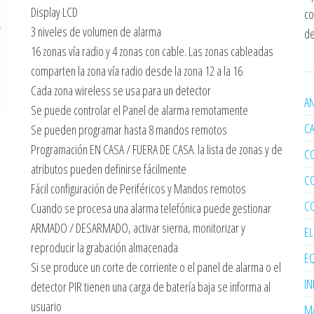
Display LCD
co
3 niveles de volumen de alarma
de
16 zonas vía radio y 4 zonas con cable. Las zonas cableadas
comparten la zona vía radio desde la zona 12 a la 16
Cada zona wireless se usa para un detector
AN
Se puede controlar el Panel de alarma remotamente
C
Se pueden programar hasta 8 mandos remotos
Programación EN CASA / FUERA DE CASA. la lista de zonas y de
C
atributos pueden definirse fácilmente
C
Fácil configuración de Periféricos y Mandos remotos
C
Cuando se procesa una alarma telefónica puede gestionar
ARMADO / DESARMADO, activar sierna, monitorizar y
E
reproducir la grabación almacenada
EQ
Si se produce un corte de corriente o el panel de alarma o el
I
detector PIR tienen una carga de batería baja se informa al
usuario
MA