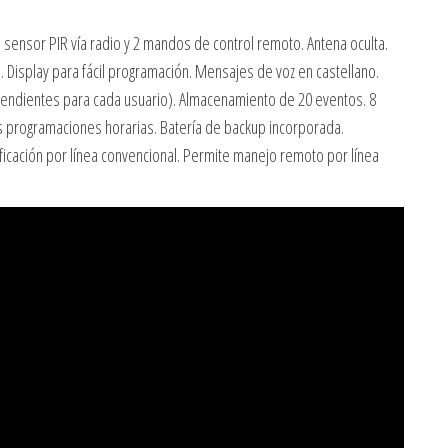
 sensor PIR vía radio y 2 mandos de control remoto. Antena oculta.
. Display para fácil programación. Mensajes de voz en castellano.
pendientes para cada usuario). Almacenamiento de 20 eventos. 8
 programaciones horarias. Batería de backup incorporada.
ficación por línea convencional. Permite manejo remoto por línea