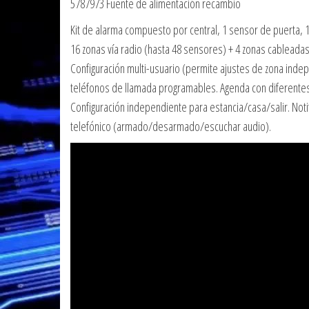
5787973 Fuente de alimentación recambio
Kit de alarma compuesto por central, 1 sensor de puerta, 1
16 zonas vía radio (hasta 48 sensores) + 4 zonas cableadas
Configuración multi-usuario (permite ajustes de zona inde
teléfonos de llamada programables. Agenda con diferentes
Configuración independiente para estancia/casa/salir. Noti
telefónico (armado/desarmado/escuchar audio).