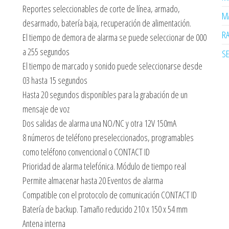
Reportes seleccionables de corte de línea, armado,
MA
desarmado, batería baja, recuperación de alimentación.
R
El tiempo de demora de alarma se puede seleccionar de 000
a 255 segundos
SE
El tiempo de marcado y sonido puede seleccionarse desde
03 hasta 15 segundos
Hasta 20 segundos disponibles para la grabación de un
mensaje de voz
Dos salidas de alarma una NO/NC y otra 12V 150mA
8 números de teléfono preseleccionados, programables
como teléfono convencional o CONTACT ID
Prioridad de alarma telefónica. Módulo de tiempo real
Permite almacenar hasta 20 Eventos de alarma
Compatible con el protocolo de comunicación CONTACT ID
Batería de backup. Tamaño reducido 210 x 150 x 54 mm
Antena interna