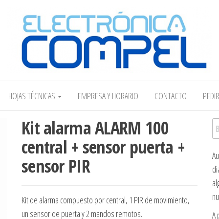
Electrónica COMPEL
HOJAS TÉCNICAS
EMPRESA Y HORARIO
CONTACTO
PEDI
Kit alarma ALARM 100
Bu
central + sensor puerta +
Au
sensor PIR
di
al
nu
Kit de alarma compuesto por central, 1 PIR de movimiento,
un sensor de puerta y 2 mandos remotos.
A 