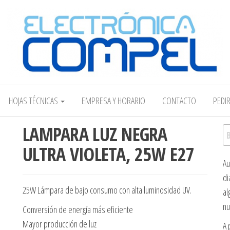
Electrónica COMPEL
HOJAS TÉCNICAS
EMPRESA Y HORARIO
CONTACTO
PEDI
LAMPARA LUZ NEGRA
Bu
ULTRA VIOLETA, 25W E27
Au
di
25W Lámpara de bajo consumo con alta luminosidad UV.
al
nu
Conversión de energía más eficiente
Mayor producción de luz
A 