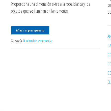
Proporciona una dimensión extra a la ropa blanca y los
co
objetos que se iluminan brillantemente.
de
Añadir al presupuesto
AN
Categoría:
Iluminación espectacular
C
C
C
C
E