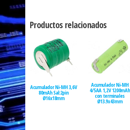
Productos relacionados
Acumulador Ni-MH
Acumulador Ni-MH 3,6V
4/5AA 1,2V 1200mA
80mAh Sal:2pin
con terminales
Ø16x18mm
Ø13.9x43mm