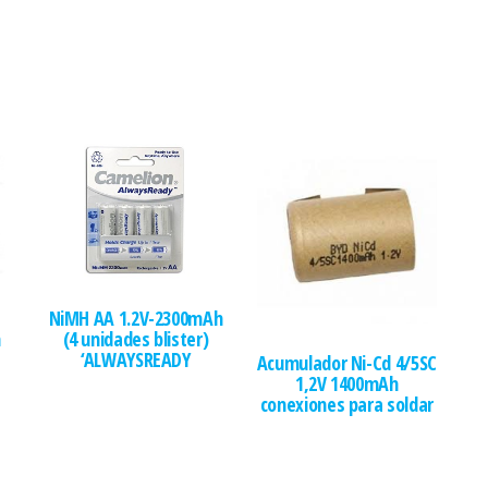
NiMH AA 1.2V-2300mAh
h
(4 unidades blister)
‘ALWAYSREADY
Acumulador Ni-Cd 4/5SC
1,2V 1400mAh
conexiones para soldar