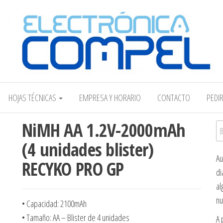
Electrónica COMPEL
HOJAS TÉCNICAS
EMPRESA Y HORARIO
CONTACTO
PEDI
NiMH AA 1.2V-2000mAh
Bu
(4 unidades blister)
Au
RECYKO PRO GP
di
al
nu
• Capacidad: 2100mAh
• Tamaño: AA – Blister de 4 unidades
A 