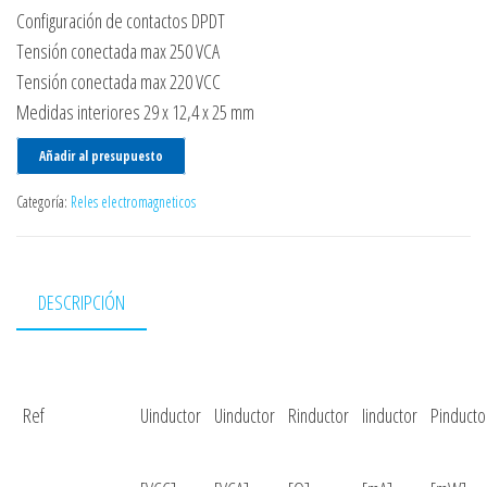
Configuración de contactos DPDT
Tensión conectada max 250 VCA
Tensión conectada max 220 VCC
Medidas interiores 29 x 12,4 x 25 mm
Añadir al presupuesto
Categoría:
Reles electromagneticos
DESCRIPCIÓN
Ref
Uinductor
Uinductor
Rinductor
Iinductor
Pinducto