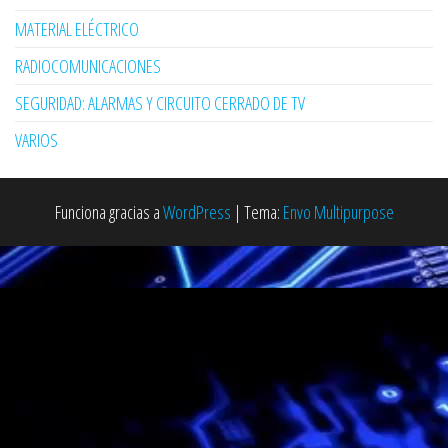
MATERIAL ELÉCTRICO
RADIOCOMUNICACIONES
SEGURIDAD: ALARMAS Y CIRCUITO CERRADO DE TV
VARIOS
Funciona gracias a
WordPress
|
Tema:
Envo Multipurpose