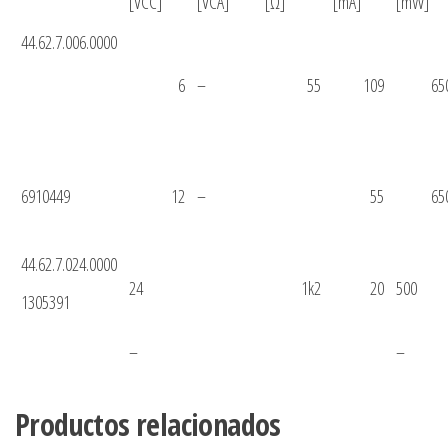
[VCC]
[VCA]
[Ω]
[mA]
[mW]
44.62.7.006.0000
6
–
55
109
65
6910449
12
–
55
65
44.62.7.024.0000
24
1k2
20
500
1305391
–
–
Productos relacionados