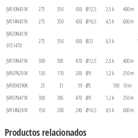
JVR10N431K
275
350
430
Ø12,5
2,5 k
400 m
JVR14N431K
275
350
430
Ø16,5
4,5 k
600 m
JVR20N431K
275
350
430
Ø23
6,5 k
0151470
JVR10N471K
300
385
470
Ø12,5
2,5 k
400 m
JVR07N201K
130
170
200
Ø9
1,2 k
250 m
JVR05N390K
25
31
39
Ø5
100
10 m
JVR07N471K
300
385
470
Ø9
1,2 k
250 m
JVR14N241K
150
200
240
Ø16,5
4,5 k
600 m
Productos relacionados