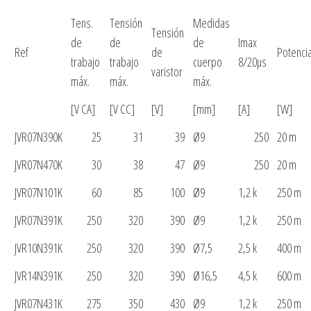
Tens.
Tensión
Medidas
Tensión
de
de
de
Imax
Ref
de
Potenci
trabajo
trabajo
cuerpo
8/20µs
varistor
máx.
máx.
máx.
[V CA]
[V CC]
[V]
[mm]
[A]
[W]
JVR07N390K
25
31
39
Ø9
250
20 m
JVR07N470K
30
38
47
Ø9
250
20 m
JVR07N101K
60
85
100
Ø9
1,2 k
250 m
JVR07N391K
250
320
390
Ø9
1,2 k
250 m
JVR10N391K
250
320
390
Ø7,5
2,5 k
400 m
JVR14N391K
250
320
390
Ø16,5
4,5 k
600 m
JVR07N431K
275
350
430
Ø9
1,2 k
250 m