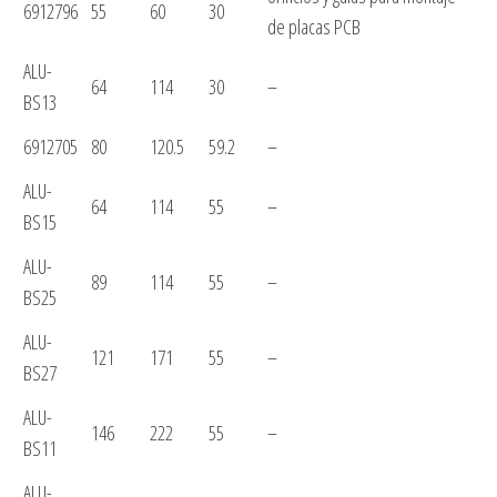
6912796
55
60
30
de placas PCB
ALU-
64
114
30
–
BS13
6912705
80
120.5
59.2
–
ALU-
64
114
55
–
BS15
ALU-
89
114
55
–
BS25
ALU-
121
171
55
–
BS27
ALU-
146
222
55
–
BS11
ALU-