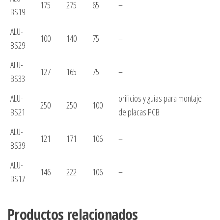
175
275
65
–
BS19
ALU-
100
140
75
–
BS29
ALU-
127
165
75
–
BS33
ALU-
orificios y guías para montaje
250
250
100
BS21
de placas PCB
ALU-
121
171
106
–
BS39
ALU-
146
222
106
–
BS17
Productos relacionados