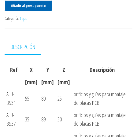
Añadir al presupuesto
Categoría:
Cajas
DESCRIPCIÓN
Ref
X
Y
Z
Descripción
[mm]
[mm]
[mm]
ALU-
orificios y guías para montaje
55
80
25
BS31
de placas PCB
ALU-
orificios y guías para montaje
35
89
30
BS37
de placas PCB
orificios y guías para montaje