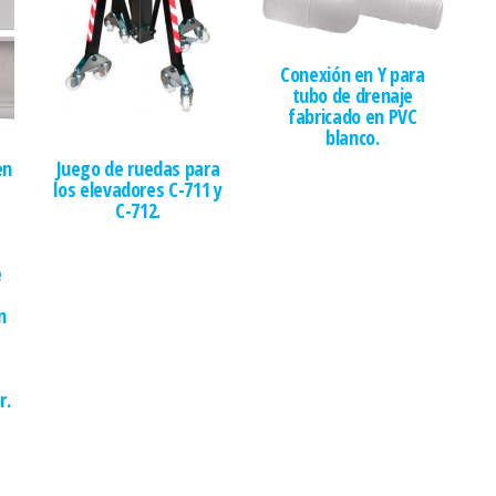
Conexión en Y para
tubo de drenaje
fabricado en PVC
blanco.
en
Juego de ruedas para
-
los elevadores C-711 y
C-712.
e
n
r.