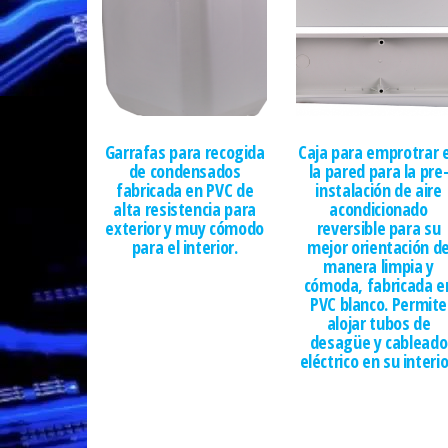
Garrafas para recogida
Caja para emprotrar 
de condensados
la pared para la pre
fabricada en PVC de
instalación de aire
alta resistencia para
acondicionado
exterior y muy cómodo
reversible para su
para el interior.
mejor orientación d
manera limpia y
cómoda, fabricada e
PVC blanco. Permite
alojar tubos de
desagüe y cableado
eléctrico en su interio