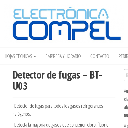
Electrónica COMPEL
HOJAS TÉCNICAS
EMPRESA Y HORARIO
CONTACTO
PEDI
Detector de fugas – BT-
Bu
U03
Au
di
· Detector de fugas para todos los gases refrigerantes
al
halógenos.
nu
· Detecta la mayoría de gases que contienen cloro, flúor o
A 