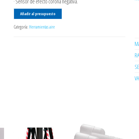
· Sensor de efecto corona negativa.
Añadir al presupuesto
Categoría:
Herramientas aire
MA
R
SE
V