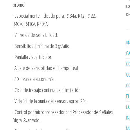
bromo.
co
de
· Especialmente indicado para: R134a, R12, R122,
R407C,R410A, R404A.
· 7 niveles de sensibilidad.
AN
· Sensibilidad mínima de 3 gr/año.
C
· Pantalla visual tricolor.
C
· Ajuste de sensibilidad en tiempo real
C
· 30 horas de autonomía.
C
· Ciclo de trabajo continuo, sin limitación.
E
· Vida útil de la punta del sensor, aprox. 20h.
EQ
· Control por microprocesador con Procesador de Señales
I
Digital Avanzado.
MA