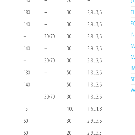
140
–
20
–
C
E
180
–
30
2,9…3,6
EQ
140
–
30
2,9…3,6
I
–
30/70
30
2,8…3,6
MA
140
–
30
2,9…3,6
MA
–
30/70
30
2,8…3,6
R
180
–
50
1,8…2,6
SE
140
–
50
1,8…2,6
V
–
30/70
30
1,8…2,6
15
–
100
1,6…1,8
60
–
30
2,9…3,6
60
–
20
2,9…3,5