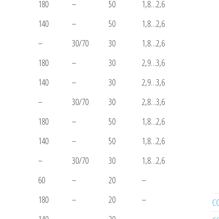
180
–
50
1,8…2,6
140
–
50
1,8…2,6
–
30/70
30
1,8…2,6
180
–
30
2,9…3,6
140
–
30
2,9…3,6
–
30/70
30
2,8…3,6
180
–
50
1,8…2,6
140
–
50
1,8…2,6
–
30/70
30
1,8…2,6
60
–
20
–
180
–
20
–
C