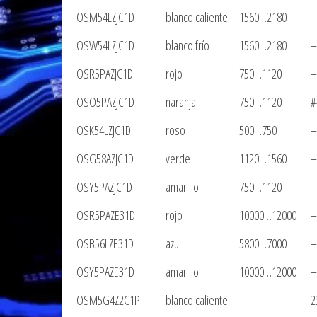
OSM54LZJC1D
blanco caliente
1560…2180
–
OSW54LZJC1D
blanco frío
1560…2180
–
OSR5PAZJC1D
rojo
750…1120
–
OSO5PAZJC1D
naranja
750…1120
#
OSK54LZJC1D
roso
500…750
–
OSG58AZJC1D
verde
1120…1560
–
OSY5PAZJC1D
amarillo
750…1120
–
OSR5PAZE31D
rojo
10000…12000
–
OSB56LZE31D
azul
5800…7000
–
OSY5PAZE31D
amarillo
10000…12000
–
OSM5G4Z2C1P
blanco caliente
–
2