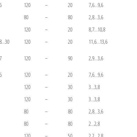
6
120
–
20
7,6…9,6
80
–
80
2,8…3,6
120
–
20
8,7…10,8
8…30
120
–
20
11,6…13,6
7
120
–
90
2,9…3,6
6
120
–
20
7,6…9,6
120
–
30
3…3,8
120
–
30
3…3,8
80
–
80
2,8…3,6
80
–
80
2…2,8
120
–
50
2,2…2,8