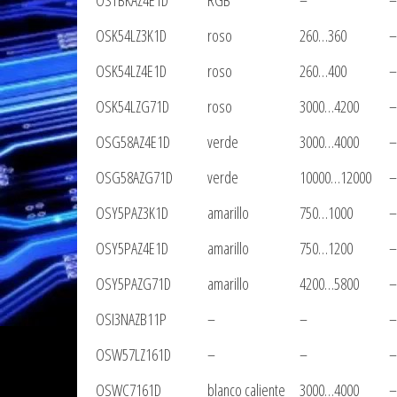
OSTBKAZ4E1D
RGB
–
–
OSK54LZ3K1D
roso
260…360
–
OSK54LZ4E1D
roso
260…400
–
OSK54LZG71D
roso
3000…4200
–
OSG58AZ4E1D
verde
3000…4000
–
OSG58AZG71D
verde
10000…12000
–
OSY5PAZ3K1D
amarillo
750…1000
–
OSY5PAZ4E1D
amarillo
750…1200
–
OSY5PAZG71D
amarillo
4200…5800
–
OSI3NAZB11P
–
–
–
OSW57LZ161D
–
–
–
OSWC7161D
blanco caliente
3000…4000
–