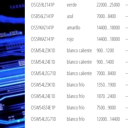
OSG59LZ141P
verde
22000…25000
–
OSB56LZ141P
azul
7000…8400
–
OS5YKAZ141P
amarillo
14400…18000
–
OS5RKAZ141P
rojo
14400…18000
–
OSM54LZ3K1D
blanco caliente
900…1200
–
OSM54LZ4E1D
blanco caliente
900…1400
–
OSM54LZG71D
blanco caliente
7000…8400
–
OSW54LZ3K1D
blanco frío
1350…1900
–
OSW54LZ4E1D
blanco frío
1870…2400
–
OSW543Z4E1P
blanco frío
7500…9000
–
OSW54LZG71D
blanco frío
12000…14400
–