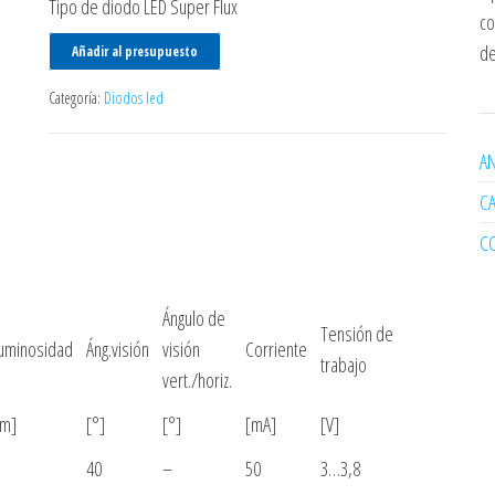
Tipo de diodo LED Super Flux
co
de
Añadir al presupuesto
Categoría:
Diodos led
AN
C
C
Ángulo de
Tensión de
uminosidad
Áng.visión
visión
Corriente
trabajo
vert./horiz.
lm]
[°]
[°]
[mA]
[V]
40
–
50
3…3,8