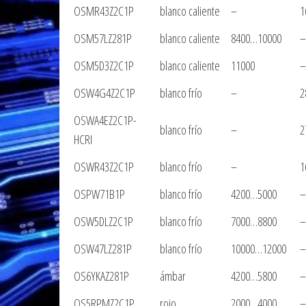
OSMR43Z2C1P
blanco caliente
–
1
OSM57LZ281P
blanco caliente
8400…10000
–
OSM5D3Z2C1P
blanco caliente
11000
–
OSW4G4Z2C1P
blanco frío
–
2
OSWA4EZ2C1P-
blanco frío
–
2
HCRI
OSWR43Z2C1P
blanco frío
–
1
OSPW71B1P
blanco frío
4200…5000
–
OSW5DLZ2C1P
blanco frío
7000…8800
–
OSW47LZ281P
blanco frío
10000…12000
–
OS6YKAZ281P
ámbar
4200…5800
–
OS5RPMZ2C1P
rojo
2000…4000
–