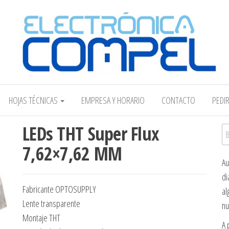
Electrónica COMPEL
HOJAS TÉCNICAS
EMPRESA Y HORARIO
CONTACTO
PEDI
LEDs THT Super Flux
Bu
7,62×7,62 MM
Au
di
Fabricante OPTOSUPPLY
al
Lente transparente
nu
Montaje THT
A 