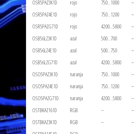
OSR5PAZ3K1D
rojo
750…1000
–
OSR5PAZ4E1D
rojo
750…1200
–
OSR5PAZG71D
rojo
4200…5800
–
OSB56LZ3K1D
azul
500…700
–
OSB56LZ4E1D
azul
500…750
–
OSB56LZG71D
azul
4200…5800
–
OSO5PAZ3K1D
naranja
750…1000
–
OSO5PAZ4E1D
naranja
750…1200
–
OSO5PAZG71D
naranja
4200…5800
–
OSTBKAZ161D
RGB
–
–
OSTBKAZ3K1D
RGB
–
–