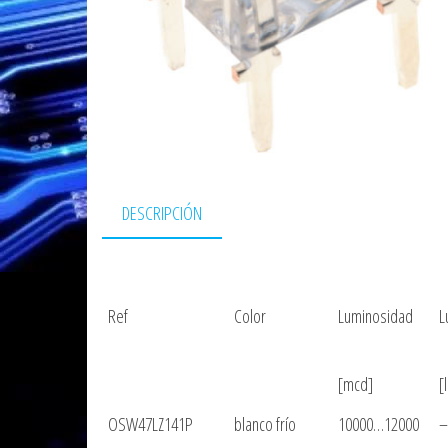
DESCRIPCIÓN
Ref
Color
Luminosidad
L
[mcd]
[
OSW47LZ141P
blanco frío
10000…12000
–