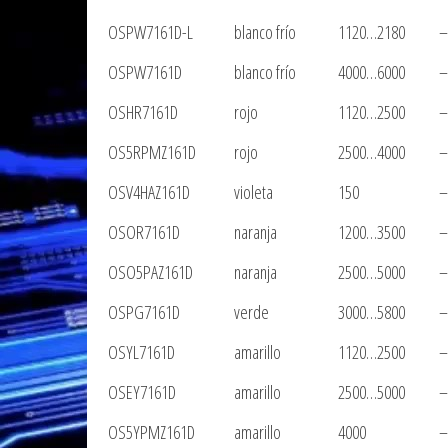
OSPW7161D-L
blanco frío
1120…2180
–
OSPW7161D
blanco frío
4000…6000
–
OSHR7161D
rojo
1120…2500
–
OS5RPMZ161D
rojo
2500…4000
–
OSV4HAZ161D
violeta
150
–
OSOR7161D
naranja
1200…3500
–
OSO5PAZ161D
naranja
2500…5000
–
OSPG7161D
verde
3000…5800
–
OSYL7161D
amarillo
1120…2500
–
OSEY7161D
amarillo
2500…5000
–
OS5YPMZ161D
amarillo
4000
–