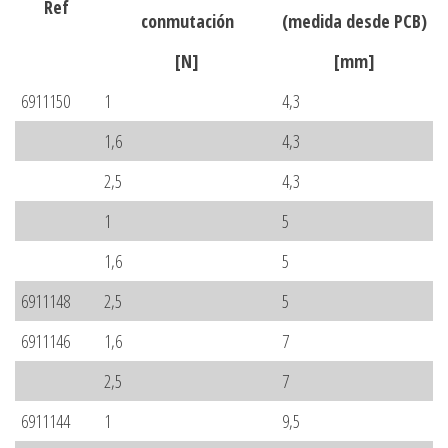
Ref
conmutación
(medida desde PCB)
[N]
[mm]
6911150
1
4,3
1,6
4,3
2,5
4,3
1
5
1,6
5
6911148
2,5
5
6911146
1,6
7
2,5
7
6911144
1
9,5