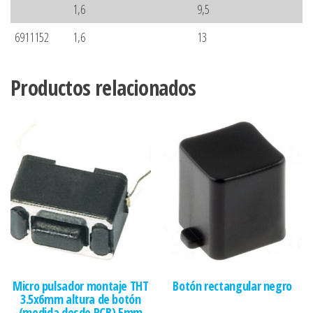
1,6
9,5
6911152
1,6
13
Productos relacionados
Micro pulsador montaje THT
Botón rectangular negro
3.5x6mm altura de botón
(medida desde PCB) 5mm