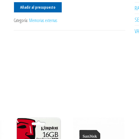
R
Añadir al presupuesto
SE
Categoría:
Memorias externas
V