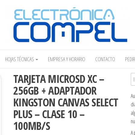
Electrónica COMPEL
HOJAS TÉCNICAS
EMPRESA Y HORARIO
CONTACTO
PEDI
TARJETA MICROSD XC –
Bu
256GB + ADAPTADOR
Au
KINGSTON CANVAS SELECT
di
PLUS – CLASE 10 –
al
nu
100MB/S
A 