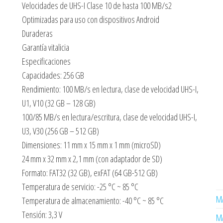
Velocidades de UHS-I Clase 10 de hasta 100 MB/s2
Optimizadas para uso con dispositivos Android
Duraderas
Garantía vitalicia
Especificaciones
Capacidades: 256 GB
Rendimiento: 100 MB/s en lectura, clase de velocidad UHS-I,
U1, V10 (32 GB – 128 GB)
100/85 MB/s en lectura/escritura, clase de velocidad UHS-I,
U3, V30 (256 GB – 512 GB)
Dimensiones: 11 mm x 15 mm x 1 mm (microSD)
24 mm x 32 mm x 2,1 mm (con adaptador de SD)
Formato: FAT32 (32 GB), exFAT (64 GB-512 GB)
Temperatura de servicio: -25 °C ~ 85 °C
MA
Temperatura de almacenamiento: -40 °C ~ 85 °C
Tensión: 3,3 V
MA