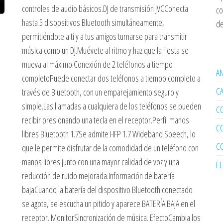
controles de audio básicos.DJ de transmisión JVCConecta
co
hasta 5 dispositivos Bluetooth simultáneamente,
de
permitiéndote a ti y a tus amigos turnarse para transmitir
música como un DJ.Muévete al ritmo y haz que la fiesta se
mueva al máximo.Conexión de 2 teléfonos a tiempo
AN
completoPuede conectar dos teléfonos a tiempo completo a
C
través de Bluetooth, con un emparejamiento seguro y
simple.Las llamadas a cualquiera de los teléfonos se pueden
C
recibir presionando una tecla en el receptor.Perfil manos
C
libres Bluetooth 1.7Se admite HFP 1.7 Wideband Speech, lo
C
que le permite disfrutar de la comodidad de un teléfono con
manos libres junto con una mayor calidad de voz y una
E
reducción de ruido mejorada.Información de batería
bajaCuando la batería del dispositivo Bluetooth conectado
se agota, se escucha un pitido y aparece BATERÍA BAJA en el
receptor. MonitorSincronización de música. EfectoCambia los