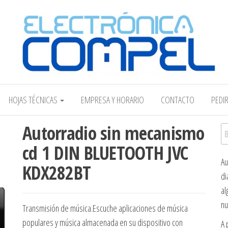
Electrónica COMPEL
HOJAS TÉCNICAS
EMPRESA Y HORARIO
CONTACTO
PEDI
Autorradio sin mecanismo
Bu
cd 1 DIN BLUETOOTH JVC
Au
KDX282BT
di
al
nu
Transmisión de música.Escuche aplicaciones de música
populares y música almacenada en su dispositivo con
A 