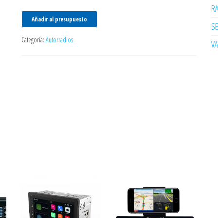
R
Añadir al presupuesto
SE
Categoría:
Autorradios
V