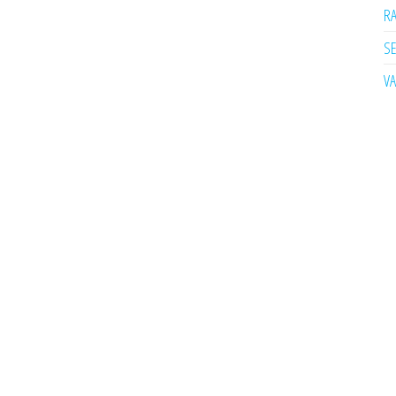
R
SE
V