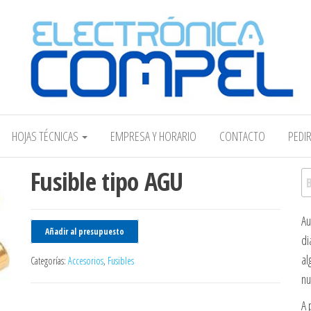
Electrónica COMPEL
HOJAS TÉCNICAS
EMPRESA Y HORARIO
CONTACTO
PEDI
Fusible tipo AGU
Bu
Au
Añadir al presupuesto
di
al
Categorías:
Accesorios
,
Fusibles
nu
A 