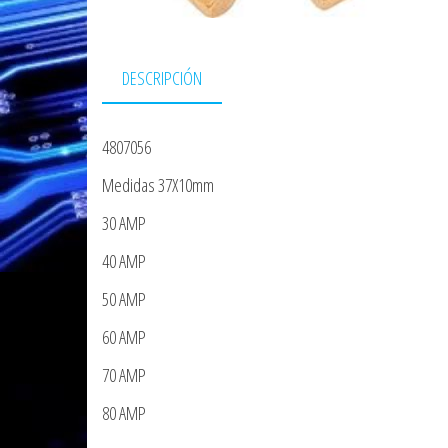
DESCRIPCIÓN
4807056
Medidas 37X10mm
30 AMP
40 AMP
50 AMP
60 AMP
70 AMP
80 AMP