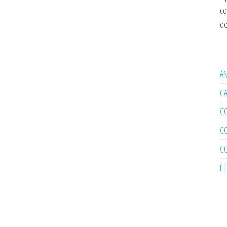
co
de
AN
C
C
C
C
E