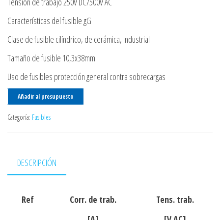
Tensión de trabajo 250V DC/500V AC
Características del fusible gG
Clase de fusible cilíndrico, de cerámica, industrial
Tamaño de fusible 10,3x38mm
Uso de fusibles protección general contra sobrecargas
Añadir al presupuesto
Categoría:
Fusibles
DESCRIPCIÓN
Ref
Corr. de trab.
Tens. trab.
[A]
[V AC]