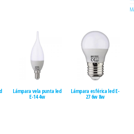
MA
d
Lámpara vela punta led
Lámpara esférica led E-
E-14 4w
27 6w 8w