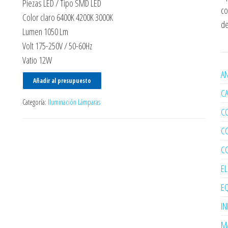
Piezas LED / Tipo SMD LED
co
Color claro 6400K 4200K 3000K
de
Lumen 1050 Lm
Volt 175-250V / 50-60Hz
Vatio 12W
AN
Añadir al presupuesto
C
Categoría:
Iluminación Lámparas
C
C
C
E
EQ
I
MA