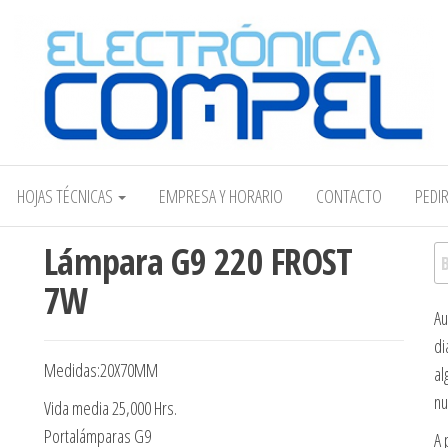
Electrónica COMPEL
HOJAS TÉCNICAS
EMPRESA Y HORARIO
CONTACTO
PEDI
Lámpara G9 220 FROST
Bu
7W
Au
di
Medidas:20X70MM
al
nu
Vida media 25,000 Hrs.
Portalámparas G9
A 