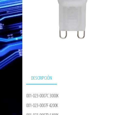
DESCRIPCIÓN
001-023-0007C 3000K
001-023-0007F 4200K