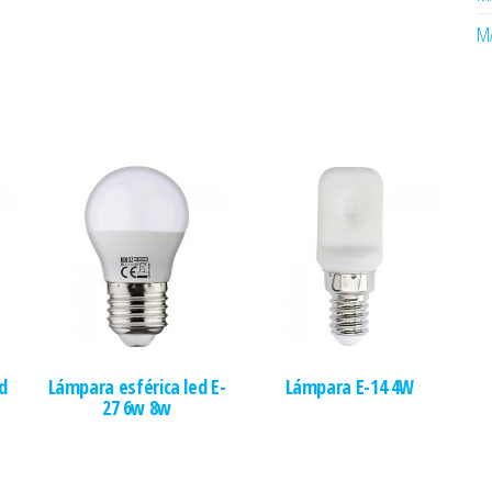
MA
d
Lámpara esférica led E-
Lámpara E-14 4W
27 6w 8w