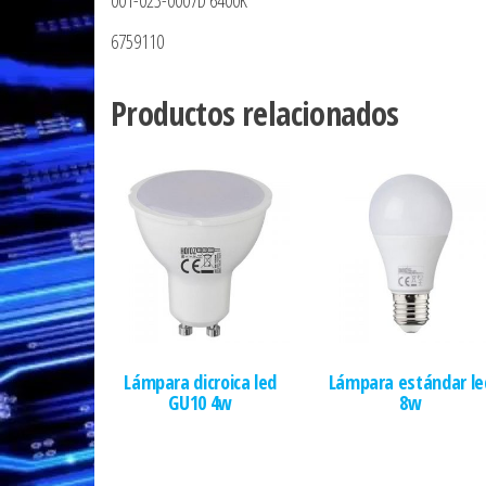
001-023-0007D 6400K
6759110
Productos relacionados
Lámpara dicroica led
Lámpara estándar le
GU10 4w
8w