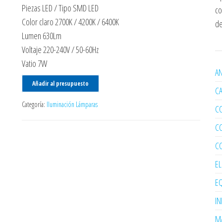
Piezas LED / Tipo SMD LED
co
Color claro 2700K / 4200K / 6400K
de
Lumen 630Lm
Voltaje 220-240V / 50-60Hz
Vatio 7W
AN
Añadir al presupuesto
C
Categoría:
Iluminación Lámparas
C
C
C
E
EQ
I
MA