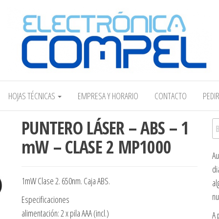
Electrónica COMPEL
HOJAS TÉCNICAS
EMPRESA Y HORARIO
CONTACTO
PEDI
PUNTERO LÁSER – ABS – 1
Bu
mW – CLASE 2 MP1000
Au
di
1mW Clase 2. 650nm. Caja ABS.
al
nu
Especificaciones
alimentación: 2 x pila AAA (incl.)
A 