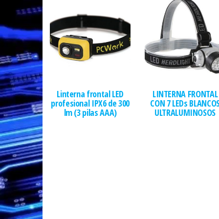
Linterna frontal LED
LINTERNA FRONTAL
profesional IPX6 de 300
CON 7 LEDs BLANCO
lm (3 pilas AAA)
ULTRALUMINOSOS