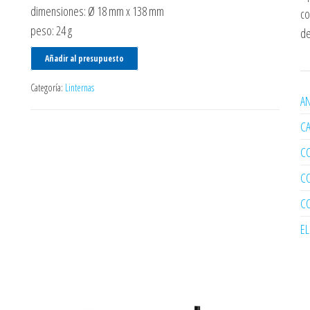
dimensiones: Ø 18 mm x 138 mm
co
peso: 24 g
de
Añadir al presupuesto
Categoría:
Linternas
AN
C
C
C
C
E