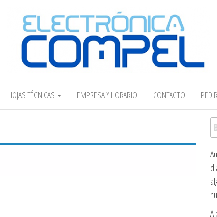
Electrónica COMPEL
HOJAS TÉCNICAS
EMPRESA Y HORARIO
CONTACTO
PEDI
Bu
Au
di
al
nu
A 