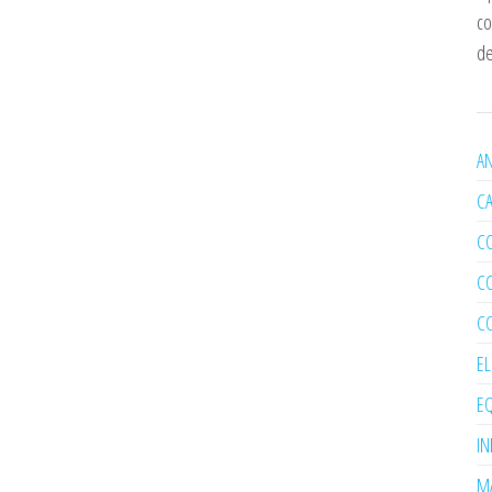
co
de
AN
C
C
C
C
E
EQ
I
MA