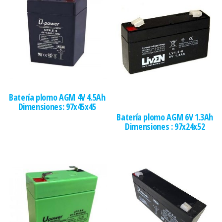
Batería plomo AGM 4V 4.5Ah
Dimensiones: 97x45x45
Batería plomo AGM 6V 1.3Ah
Dimensiones : 97x24x52