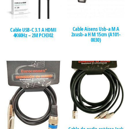
Cable Aisens Usb-a M A
Cable USB-C 3.1 A HDMI
2xusb-a H M 15cm (A101-
4K60Hz – 2M PCH302
0030)
Cable de audio estéreo Jack