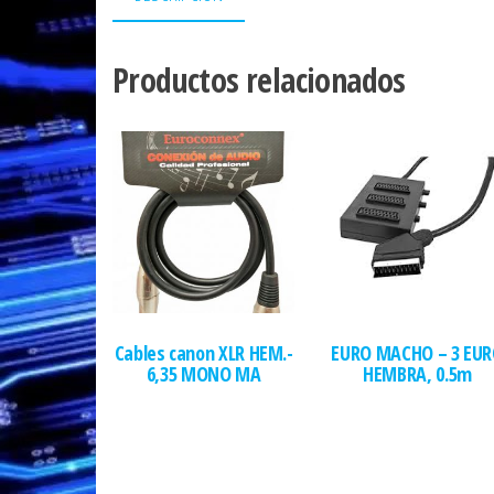
Productos relacionados
Cables canon XLR HEM.-
EURO MACHO – 3 EU
6,35 MONO MA
HEMBRA, 0.5m