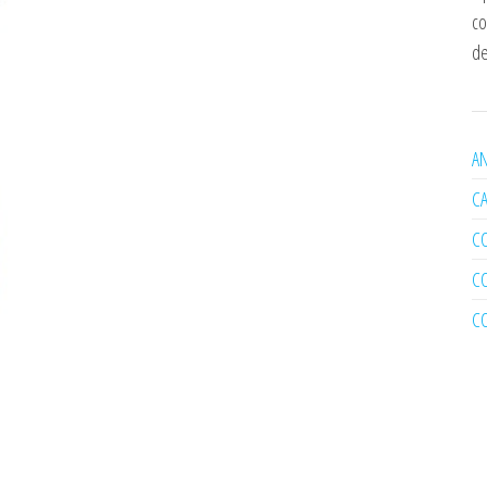
co
de
AN
C
C
C
C