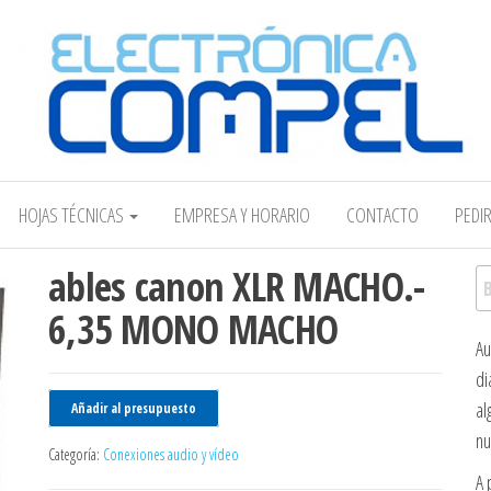
Electrónica COMPEL
HOJAS TÉCNICAS
EMPRESA Y HORARIO
CONTACTO
PEDI
ables canon XLR MACHO.-
Bu
6,35 MONO MACHO
Au
di
al
Añadir al presupuesto
nu
Categoría:
Conexiones audio y vídeo
A 