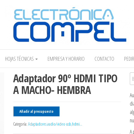
Electrónica COMPEL
HOJAS TÉCNICAS
EMPRESA Y HORARIO
CONTACTO
PEDI
Adaptador 90º HDMI TIPO
Bu
A MACHO- HEMBRA
Au
di
al
Añadir al presupuesto
nu
Categoría:
Adaptadores audio/video usb,hdmi...
A 