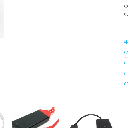
co
de
AN
C
C
C
C