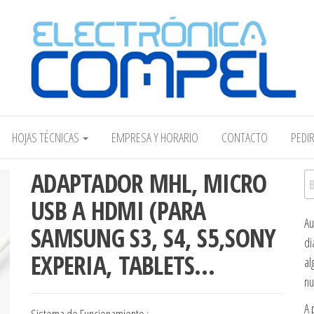
Electrónica COMPEL
HOJAS TÉCNICAS
EMPRESA Y HORARIO
CONTACTO
PEDI
ADAPTADOR MHL, MICRO
Bu
USB A HDMI (PARA
Au
SAMSUNG S3, S4, S5,SONY
di
EXPERIA, TABLETS…
al
nu
A 