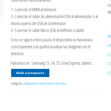
Sistema de Funcionamiento :
co
1- Conectar el HDMI al televisor
de
2- Conectar el cable de alimentación USB al alimentador o al
mismo puerto de USB de la television
3- Conectar el cable Micro USB al teléfono o tablet
AN
Si no se siguen estos pasos el dispositivo no funcionara
C
correctamente y no podrá visualizar las imágenes en el
televisor
C
Funciona con Samsung S3, S4, S5,Sony Experia, tablets…
C
C
Añadir al presupuesto
Categoría:
Adaptadores audio/video usb,hdmi...