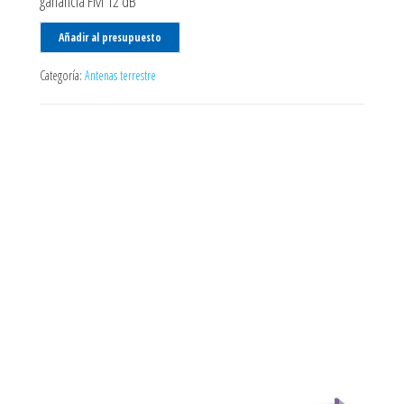
ganancia FM 12 dB
Añadir al presupuesto
Categoría:
Antenas terrestre