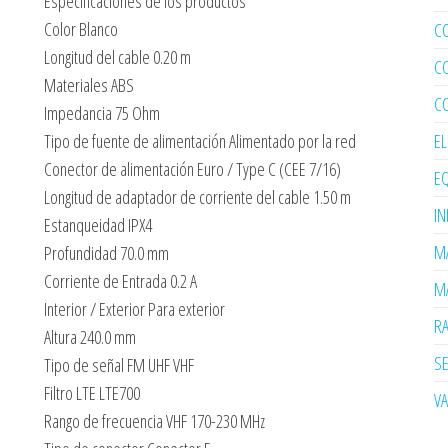
Especificaciones de los productos
Color Blanco
C
Longitud del cable 0.20 m
C
Materiales ABS
C
Impedancia 75 Ohm
Tipo de fuente de alimentación Alimentado por la red
E
Conector de alimentación Euro / Type C (CEE 7/16)
EQ
Longitud de adaptador de corriente del cable 1.50 m
I
Estanqueidad IPX4
MA
Profundidad 70.0 mm
Corriente de Entrada 0.2 A
MA
Interior / Exterior Para exterior
R
Altura 240.0 mm
SE
Tipo de señal FM UHF VHF
Filtro LTE LTE700
V
Rango de frecuencia VHF 170-230 MHz