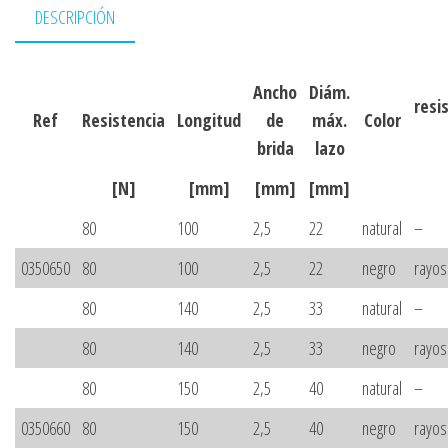
DESCRIPCIÓN
Ancho
Diám.
resi
Ref
Resistencia
Longitud
de
máx.
Color
brida
lazo
[N]
[mm]
[mm]
[mm]
80
100
2,5
22
natural
–
0350650
80
100
2,5
22
negro
rayos
80
140
2,5
33
natural
–
80
140
2,5
33
negro
rayos
80
150
2,5
40
natural
–
0350660
80
150
2,5
40
negro
rayos