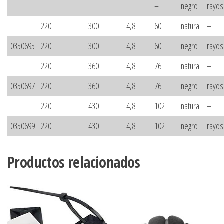
–
negro
rayos
220
300
4,8
60
natural
–
0350695
220
300
4,8
60
negro
rayos
220
360
4,8
76
natural
–
0350697
220
360
4,8
76
negro
rayos
220
430
4,8
102
natural
–
0350699
220
430
4,8
102
negro
rayos
Productos relacionados