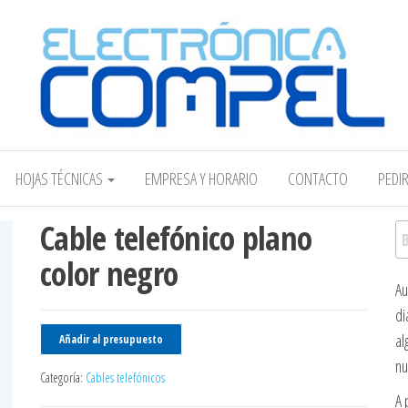
Electrónica COMPEL
HOJAS TÉCNICAS
EMPRESA Y HORARIO
CONTACTO
PEDI
Cable telefónico plano
Bu
color negro
Au
di
al
Añadir al presupuesto
nu
Categoría:
Cables telefónicos
A 