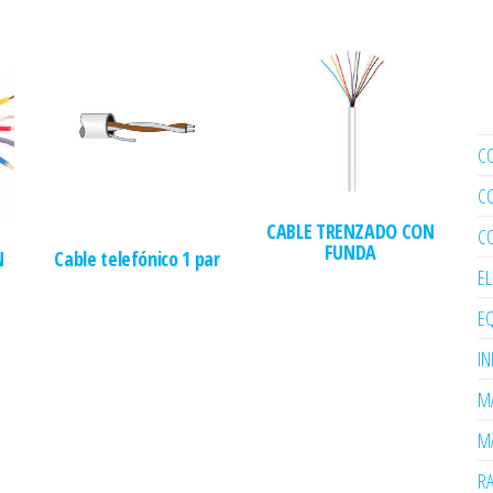
C
C
CABLE TRENZADO CON
C
FUNDA
N
Cable telefónico 1 par
E
EQ
I
MA
MA
R