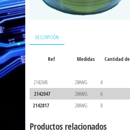
DESCRIPCIÓN
Ref
Medidas
Cantidad de 
2142045
28AWG
4
2142047
28AWG
6
2142817
28AWG
8
Productos relacionados