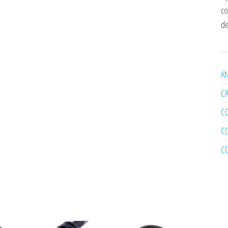
co
de
AN
C
C
C
C