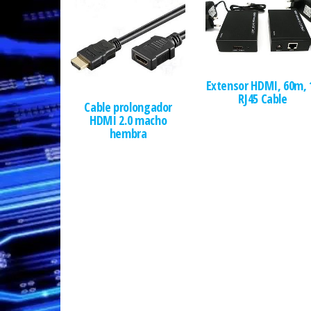
Extensor HDMI, 60m, 
RJ45 Cable
Cable prolongador
HDMI 2.0 macho
hembra