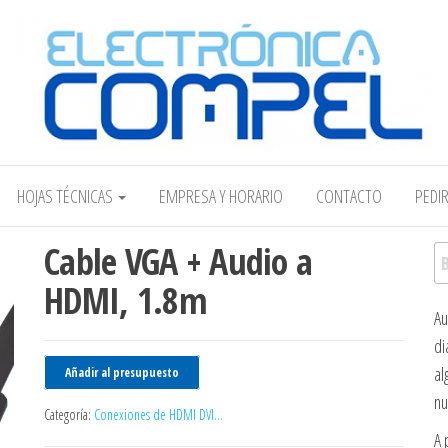
Electrónica COMPEL
HOJAS TÉCNICAS
EMPRESA Y HORARIO
CONTACTO
PEDI
Cable VGA + Audio a
Bu
HDMI, 1.8m
Au
di
al
Añadir al presupuesto
nu
Categoría:
Conexiones de HDMI DVI...
A 