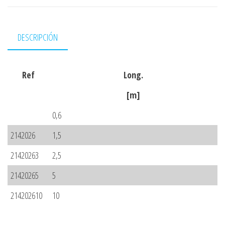
DESCRIPCIÓN
Ref
Long.
[m]
0,6
2142026
1,5
21420263
2,5
21420265
5
214202610
10