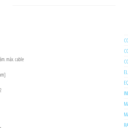
C
C
ám. máx. cable
C
E
mm]
EQ
2
I
MA
MA
R