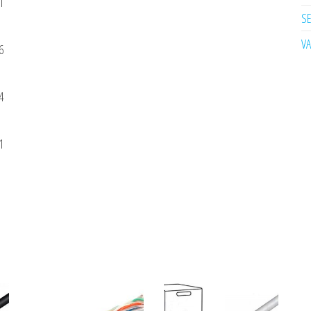
1
SE
V
6
4
1