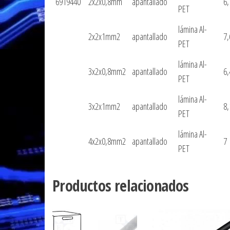
6919440
2x2x0,8mm
apantallado
6,
PET
lámina Al-
2x2x1mm2
apantallado
7,
PET
lámina Al-
3x2x0,8mm2
apantallado
6,
PET
lámina Al-
3x2x1mm2
apantallado
8,
PET
lámina Al-
4x2x0,8mm2
apantallado
7
PET
Productos relacionados