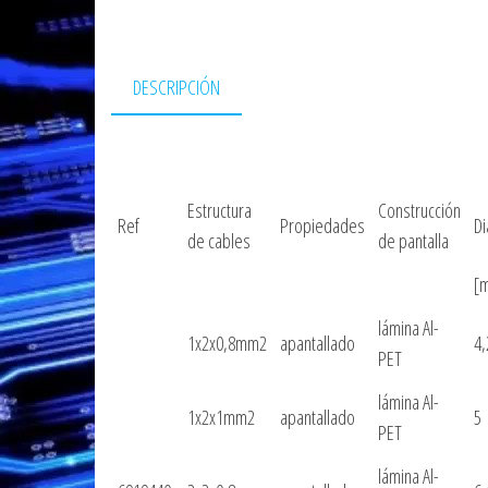
DESCRIPCIÓN
Estructura
Construcción
Ref
Propiedades
Di
de cables
de pantalla
[
lámina Al-
1x2x0,8mm2
apantallado
4,
PET
lámina Al-
1x2x1mm2
apantallado
5
PET
lámina Al-