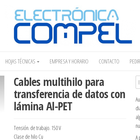
Electrónica COMPEL
HOJAS TÉCNICAS
EMPRESA Y HORARIO
CONTACTO
PEDI
Cables multihilo para
Bu
transferencia de datos con
Au
lámina Al-PET
di
al
nu
Tensión. de trabajo. 150 V
Clase de hilo Cu
A 