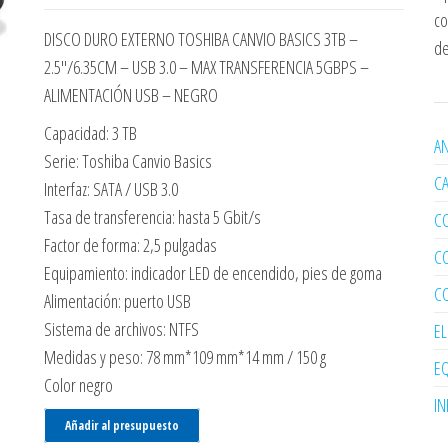
co
DISCO DURO EXTERNO TOSHIBA CANVIO BASICS 3TB –
de
2.5″/6.35CM – USB 3.0 – MAX TRANSFERENCIA 5GBPS –
ALIMENTACIÓN USB – NEGRO
Capacidad: 3 TB
AN
Serie: Toshiba Canvio Basics
C
Interfaz: SATA / USB 3.0
Tasa de transferencia: hasta 5 Gbit/s
C
Factor de forma: 2,5 pulgadas
C
Equipamiento: indicador LED de encendido, pies de goma
C
Alimentación: puerto USB
Sistema de archivos: NTFS
E
Medidas y peso: 78 mm*109 mm*14 mm / 150 g
EQ
Color negro
I
Añadir al presupuesto