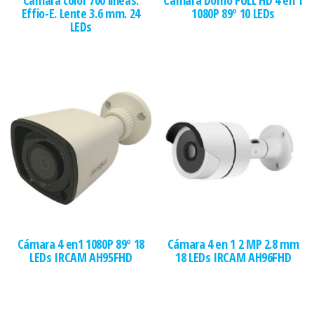
Cámara color 700 líneas.
Cámara Domo FULL HD 4 en 1
Effio-E. Lente 3.6 mm. 24
1080P 89º 10 LEDs
LEDs
Cámara 4 en1 1080P 89º 18
Cámara 4 en 1 2 MP 2.8 mm
LEDs IRCAM AH95FHD
18 LEDs IRCAM AH96FHD