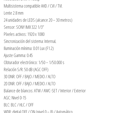
Multisistema compatible AHD / CVI / TVI.
Lente 2.8 mm
24 unidades de LEDS (alcance 20 – 30 metros)
Sensor: SONY IMX 322 1/3”
Píxeles activos: 1920 x 1080
Sincronización del sistema: InternaL
Iluminación mínima: 0.01 Lux (F1.2)
Ajuste Gamma: 0.45
Obturador electrónico: 1/50 – 1/50.000 s
Relación S/R: 50 dB (AGC OFF)
3D DNR: OFF / BAJO / MEDIO / ALTO
2D DNR: OFF / BAJO / MEDIO / ALTO
Balance de blancos: ATW / AWC-SET / Interior / Exterior
AGC: Nivel 0-15
BLC: BLC / HLC / OFF
WDR: digital OFF / ON (nivel 0 – 8) / Automático