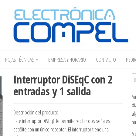
Electrónica COMPEL
HOJAS TÉCNICAS
EMPRESA Y HORARIO
CONTACTO
PEDI
Interruptor DiSEqC con 2
Bu
entradas y 1 salida
Au
di
Descripción del producto
al
Este interruptor DiSEqC le permite recibir dos señales
nu
satélite con un único receptor. El interruptor tiene una
A 