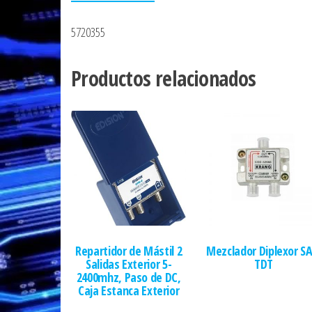
5720355
Productos relacionados
Repartidor de Mástil 2
Mezclador Diplexor SA
Salidas Exterior 5-
TDT
2400mhz, Paso de DC,
Caja Estanca Exterior