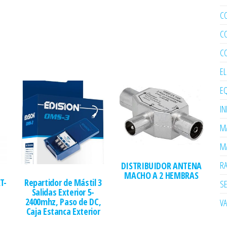
C
C
C
E
EQ
I
MA
MA
R
DISTRIBUIDOR ANTENA
MACHO A 2 HEMBRAS
T-
Repartidor de Mástil 3
SE
Salidas Exterior 5-
2400mhz, Paso de DC,
V
Caja Estanca Exterior