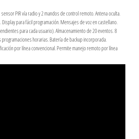
 sensor PIR vía radio y 2 mandos de control remoto. Antena oculta.
. Display para fácil programación. Mensajes de voz en castellano.
pendientes para cada usuario). Almacenamiento de 20 eventos. 8
 programaciones horarias. Batería de backup incorporada.
ficación por línea convencional. Permite manejo remoto por línea