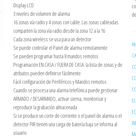
Display LCD
co
3 niveles de volumen de alarma
de
16 zonas vía radio y 4 zonas con cable. Las zonas cableadas
comparten la zona vía radio desde la zona 12 a la 16
Cada zona wireless se usa para un detector
AN
Se puede controlar el Panel de alarma remotamente
C
Se pueden programar hasta 8 mandos remotos
Programación EN CASA / FUERA DE CASA. la lista de zonas y de
C
atributos pueden definirse fácilmente
C
Fácil configuración de Periféricos y Mandos remotos
C
Cuando se procesa una alarma telefónica puede gestionar
ARMADO / DESARMADO, activar sierna, monitorizar y
E
reproducir la grabación almacenada
EQ
Si se produce un corte de corriente o el panel de alarma o el
I
detector PIR tienen una carga de batería baja se informa al
usuario
MA