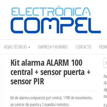
Electrónica COMPEL
HOJAS TÉCNICAS
EMPRESA Y HORARIO
CONTACTO
PEDI
Kit alarma ALARM 100
Bu
central + sensor puerta +
Au
sensor PIR
di
al
nu
Kit de alarma compuesto por central, 1 PIR de movimiento,
un sensor de puerta y 2 mandos remotos.
A 