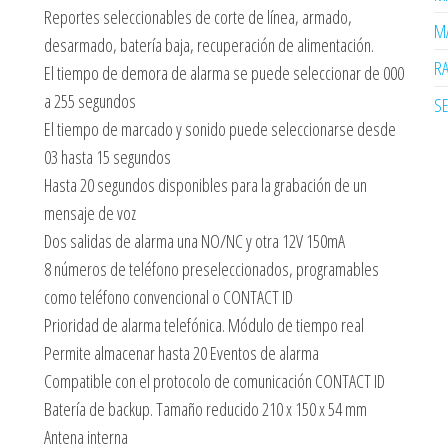
Reportes seleccionables de corte de línea, armado,
MA
desarmado, batería baja, recuperación de alimentación.
R
El tiempo de demora de alarma se puede seleccionar de 000
a 255 segundos
SE
El tiempo de marcado y sonido puede seleccionarse desde
03 hasta 15 segundos
Hasta 20 segundos disponibles para la grabación de un
mensaje de voz
Dos salidas de alarma una NO/NC y otra 12V 150mA
8 números de teléfono preseleccionados, programables
como teléfono convencional o CONTACT ID
Prioridad de alarma telefónica. Módulo de tiempo real
Permite almacenar hasta 20 Eventos de alarma
Compatible con el protocolo de comunicación CONTACT ID
Batería de backup. Tamaño reducido 210 x 150 x 54 mm
Antena interna