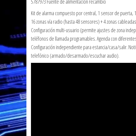
5787973 Fuente de alimentación recambio
Kit de alarma compuesto por central, 1 sensor de puerta, 1
16 zonas vía radio (hasta 48 sensores) + 4 zonas cableadas
Configuración multi-usuario (permite ajustes de zona inde
teléfonos de llamada programables. Agenda con diferentes
Configuración independiente para estancia/casa/salir. Noti
telefónico (armado/desarmado/escuchar audio).