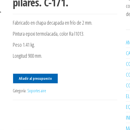
pilares. C-171.
co
de
Fabricado en chapa decapada en frío de 2 mm.
Pintura epoxi termolacada, color Ra l1013.
AN
Peso 1.41 kg.
C
Longitud 900 mm.
C
C
Añadir al presupuesto
C
Categoría:
Soportes aire
E
EQ
I
MA