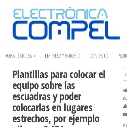
Electrónica COMPEL
HOJAS TÉCNICAS
EMPRESA Y HORARIO
CONTACTO
PEDI
Plantillas para colocar el
Bu
equipo sobre las
Au
escuadras y poder
di
colocarlas en lugares
al
nu
estrechos, por ejemplo
A 