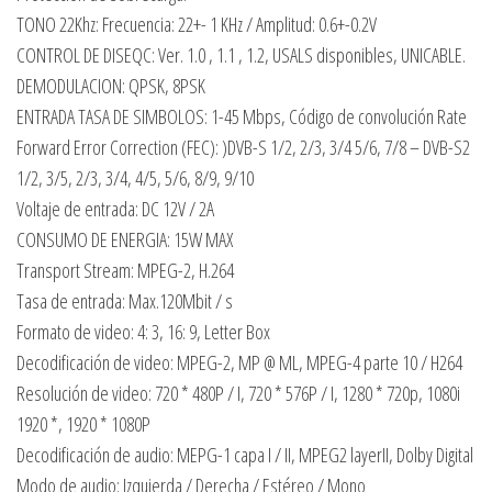
TONO 22Khz: Frecuencia: 22+- 1 KHz / Amplitud: 0.6+-0.2V
CONTROL DE DISEQC: Ver. 1.0 , 1.1 , 1.2, USALS disponibles, UNICABLE.
DEMODULACION: QPSK, 8PSK
ENTRADA TASA DE SIMBOLOS: 1-45 Mbps, Código de convolución Rate
Forward Error Correction (FEC): )DVB-S 1/2, 2/3, 3/4 5/6, 7/8 – DVB-S2
1/2, 3/5, 2/3, 3/4, 4/5, 5/6, 8/9, 9/10
Voltaje de entrada: DC 12V / 2A
CONSUMO DE ENERGIA: 15W MAX
Transport Stream: MPEG-2, H.264
Tasa de entrada: Max.120Mbit / s
Formato de video: 4: 3, 16: 9, Letter Box
Decodificación de video: MPEG-2, MP @ ML, MPEG-4 parte 10 / H264
Resolución de video: 720 * 480P / I, 720 * 576P / I, 1280 * 720p, 1080i
1920 *, 1920 * 1080P
Decodificación de audio: MEPG-1 capa I / II, MPEG2 layerII, Dolby Digital
Modo de audio: Izquierda / Derecha / Estéreo / Mono