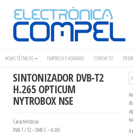
Electrónica COMPEL
HOJAS TÉCNICAS
EMPRESA Y HORARIO
CONTACTO
PEDI
SINTONIZADOR DVB-T2
Bu
H.265 OPTICUM
Au
NYTROBOX NSE
di
al
nu
Características
DVB-T / T2 – DVB-C – H.265
A 