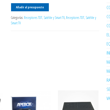
C
Añadir al presupuesto
C
Categorías:
Receptores TDT, Satélite y Smart TV
,
Receptores TDT, Satélite y
Smart TV
C
E
EQ
I
MA
MA
R
SE
V