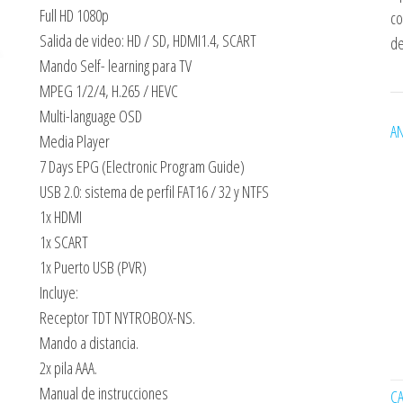
Full HD 1080p
co
Salida de video: HD / SD, HDMI1.4, SCART
de
Mando Self- learning para TV
MPEG 1/2/4, H.265 / HEVC
Multi-language OSD
AN
Media Player
7 Days EPG (Electronic Program Guide)
USB 2.0: sistema de perfil FAT16 / 32 y NTFS
1x HDMI
1x SCART
1x Puerto USB (PVR)
Incluye:
Receptor TDT NYTROBOX-NS.
Mando a distancia.
2x pila AAA.
Manual de instrucciones
C