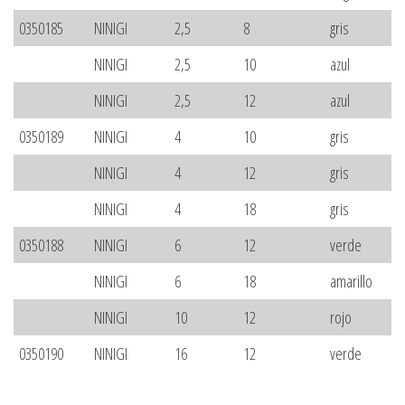
0350185
NINIGI
2,5
8
gris
NINIGI
2,5
10
azul
NINIGI
2,5
12
azul
0350189
NINIGI
4
10
gris
NINIGI
4
12
gris
NINIGI
4
18
gris
0350188
NINIGI
6
12
verde
NINIGI
6
18
amarillo
NINIGI
10
12
rojo
0350190
NINIGI
16
12
verde