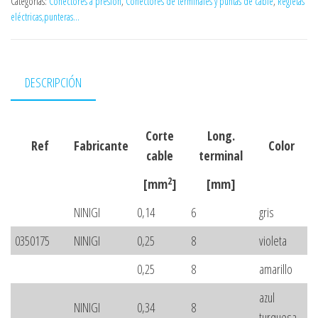
Categorías:
Conectores a presión
,
Conectores de terminales y puntas de cable
,
Regletas
eléctricas,punteras...
DESCRIPCIÓN
Corte
Long.
Ref
Fabricante
Color
cable
terminal
2
[mm
]
[mm]
NINIGI
0,14
6
gris
0350175
NINIGI
0,25
8
violeta
0,25
8
amarillo
azul
NINIGI
0,34
8
turquesa