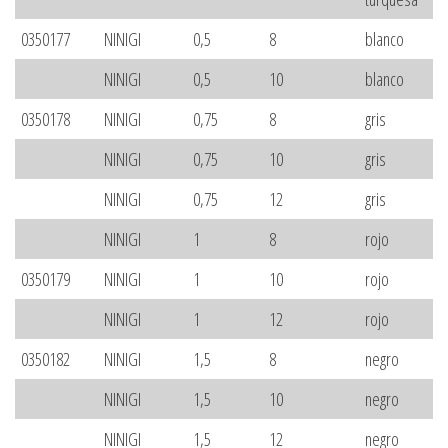
0350177
NINIGI
0,5
8
blanco
NINIGI
0,5
10
blanco
0350178
NINIGI
0,75
8
gris
NINIGI
0,75
10
gris
NINIGI
0,75
12
gris
NINIGI
1
8
rojo
0350179
NINIGI
1
10
rojo
NINIGI
1
12
rojo
0350182
NINIGI
1,5
8
negro
NINIGI
1,5
10
negro
NINIGI
1,5
12
negro