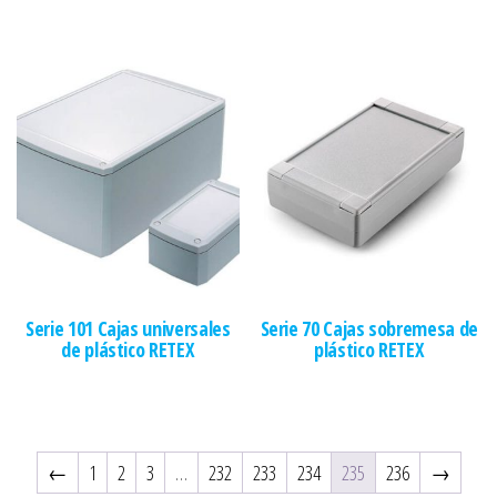
Serie 101 Cajas universales
Serie 70 Cajas sobremesa de
de plástico RETEX
plástico RETEX
←
1
2
3
…
232
233
234
235
236
→