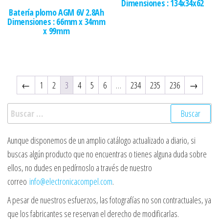
Dimensiones : 134x34x62
Batería plomo AGM 6V 2.8Ah
Dimensiones : 66mm x 34mm
x 99mm
←
1
2
3
4
5
6
…
234
235
236
→
Buscar:
Aunque disponemos de un amplio catálogo actualizado a diario, si
buscas algún producto que no encuentras o tienes alguna duda sobre
ellos, no dudes en pedírnoslo a través de nuestro
correo
info@electronicacompel.com
.
A pesar de nuestros esfuerzos, las fotografías no son contractuales, ya
que los fabricantes se reservan el derecho de modificarlas.