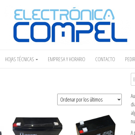
Electrónica COMPEL
HOJAS TÉCNICAS
EMPRESA Y HORARIO
CONTACTO
PEDI
Bu
Au
timos
di
al
nu
A 