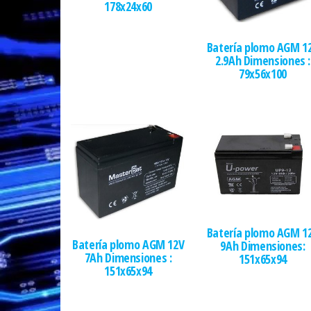
178x24x60
Batería plomo AGM 1
2.9Ah Dimensiones :
79x56x100
Batería plomo AGM 1
Batería plomo AGM 12V
9Ah Dimensiones:
7Ah Dimensiones :
151x65x94
151x65x94