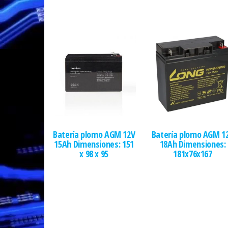
Batería plomo AGM 12V
Batería plomo AGM 1
15Ah Dimensiones: 151
18Ah Dimensiones:
x 98 x 95
181x76x167