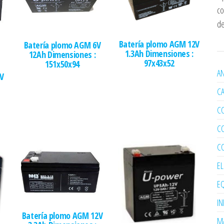
co
de
Batería plomo AGM 12V
Batería plomo AGM 6V
1.3Ah Dimensiones :
12Ah Dimensiones :
97x43x52
151x50x94
AN
V
C
C
C
C
E
EQ
I
Batería plomo AGM 12V
MA