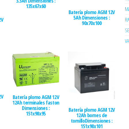
3.3Ah Dimensiones :
135x67x60
MA
Batería plomo AGM 12V
5Ah Dimensiones :
R
2V
90x70x100
SE
V
2V
Batería plomo AGM 12V
12Ah terminales faston
Dimensiones :
Batería plomo AGM 12V
151x98x95
12Ah bornes de
tornilloDimensiones :
151x98x101