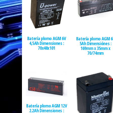
Batería plomo AGM 6V
Batería plomo AGM 6
4,5Ah Dimensiones :
5Ah Dimensiónes :
70x48x101
169mm x 35mm x
70/74mm
Batería plomo AGM 12V
2.2Ah Dimensiones :