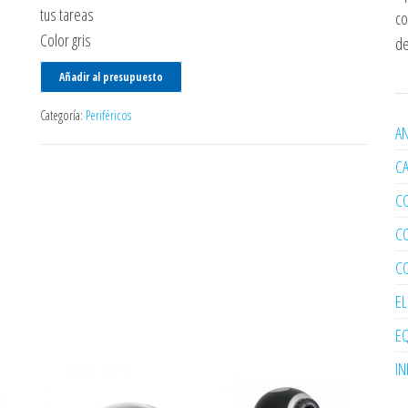
tus tareas
co
Color gris
de
Añadir al presupuesto
Categoría:
Periféricos
AN
C
C
C
C
E
EQ
I