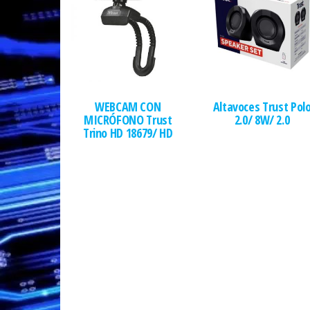
WEBCAM CON
Altavoces Trust Pol
MICRÓFONO Trust
2.0/ 8W/ 2.0
Trino HD 18679/ HD