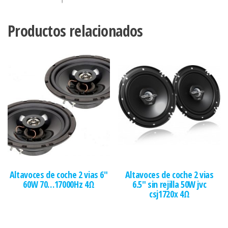
Productos relacionados
Altavoces de coche 2 vias 6″
Altavoces de coche 2 vias
60W 70…17000Hz 4Ω
6.5″ sin rejilla 50W jvc
csj1720x 4Ω